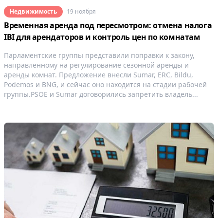
Недвижимость
19 ноября
Временная аренда под пересмотром: отмена налога
IBI для арендаторов и контроль цен по комнатам
Парламентские группы представили поправки к закону,
направленному на регулирование сезонной аренды и
аренды комнат. Предложение внесли Sumar, ERC, Bildu,
Podemos и BNG, и сейчас оно находится на стадии рабочей
группы.PSOE и Sumar договорились запретить владель...