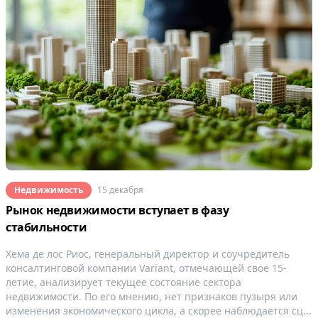
Недвижимость
15 декабря
Рынок недвижимости вступает в фазу
стабильности
Хема де лос Риос, генеральный директор и соучредитель
консалтинговой компании Variant, отмечающей свое 15-
летие, анализирует текущее состояние сектора
недвижимости. По его мнению, нет признаков пузыря или
изменения экономического цикла, а скорее наблюдается сц...