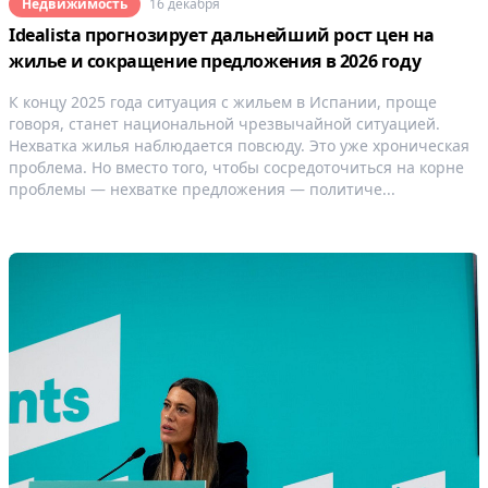
Недвижимость
16 декабря
Idealista прогнозирует дальнейший рост цен на
жилье и сокращение предложения в 2026 году
К концу 2025 года ситуация с жильем в Испании, проще
говоря, станет национальной чрезвычайной ситуацией.
Нехватка жилья наблюдается повсюду. Это уже хроническая
проблема. Но вместо того, чтобы сосредоточиться на корне
проблемы — нехватке предложения — политиче...