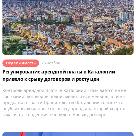
Недвижимость
25 ноября
Регулирование арендной платы в Каталонии
привело к срыву договоров и росту цен
Контроль арендной платы в Каталонии сказывается на её
состоянии: договоров подписывается всё меньше, а цены
продолжают расти.Правительство Каталонии только что
опубликовало данные по рынку аренды за второй квартал
года, и эта тенденция очевидна. Новых договоро...