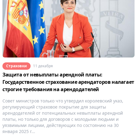
Страховки
11 декабря
Защита от невыплаты арендной платы:
Государственное страхование арендаторов налагает
строгие требования на арендодателей
Совет министров только что утвердил королевский указ,
регулирующий страховое покрытие для защиты
арендодателей от потенциальных невыплаты арендной
платы, но только для договоров с молодыми людьми и
уязвимыми лицами, действующих по состоянию на 30
января 2025 г...