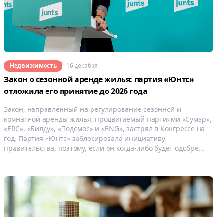
Недвижимость
16 декабря
Закон о сезонной аренде жилья: партия «Юнтс»
отложила его принятие до 2026 года
Закон, направленный на регулирование сезонной и
комнатной аренды жилья, продвигаемый партиями «Сумар»,
«ERC», «Билду», «Подемос» и «BNG», застрял в Конгрессе на
год. Партия «Юнтс» заблокировала инициативу
правительства, поэтому, если он когда-либо будет одобре...