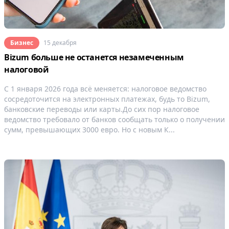
Бизнес
15 декабря
Bizum больше не останется незамеченным
налоговой
С 1 января 2026 года всё меняется: налоговое ведомство
сосредоточится на электронных платежах, будь то Bizum,
банковские переводы или карты.До сих пор налоговое
ведомство требовало от банков сообщать только о получении
сумм, превышающих 3000 евро. Но с новым К...