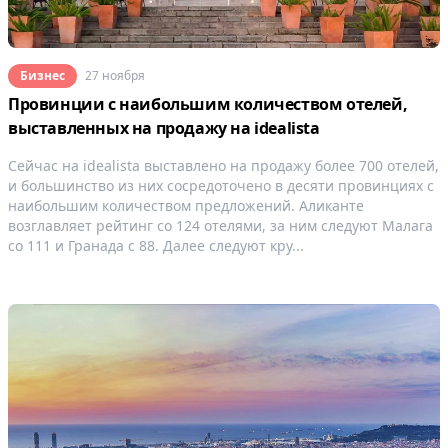
Бизнес
27 ноября
Провинции с наибольшим количеством отелей,
выставленных на продажу на idealista
Сейчас на idealista выставлено на продажу более 700 отелей,
и большинство из них сосредоточено в десяти провинциях с
наибольшим количеством предложений. Аликанте
возглавляет рейтинг со 124 отелями, за ним следуют Малага
со 111 и Гранада с 88. Далее следуют кру...