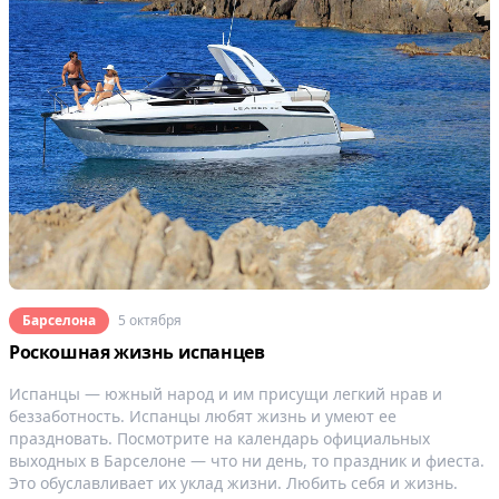
Барселона
5 октября
Роскошная жизнь испанцев
Испанцы — южный народ и им присущи легкий нрав и
беззаботность. Испанцы любят жизнь и умеют ее
праздновать. Посмотрите на календарь официальных
выходных в Барселоне — что ни день, то праздник и фиеста.
Это обуславливает их уклад жизни. Любить себя и жизнь.