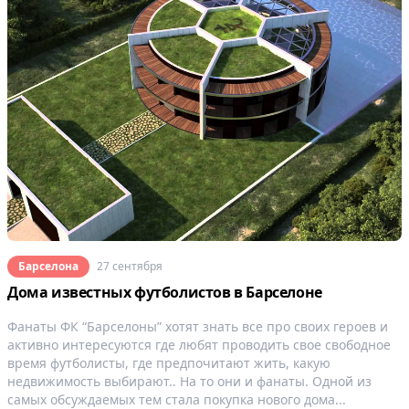
Барселона
27 сентября
Дома известных футболистов в Барселоне
Фанаты ФК “Барселоны” хотят знать все про своих героев и
активно интересуются где любят проводить свое свободное
время футболисты, где предпочитают жить, какую
недвижимость выбирают.. На то они и фанаты. Одной из
самых обсуждаемых тем стала покупка нового дома...