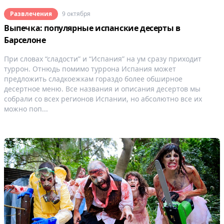
Развлечения
9 октября
Выпечка: популярные испанские десерты в
Барселоне
При словах “сладости” и “Испания” на ум сразу приходит
туррон. Отнюдь помимо туррона Испания может
предложить сладкоежкам гораздо более обширное
десертное меню. Все названия и описания десертов мы
собрали со всех регионов Испании, но абсолютно все их
можно поп...