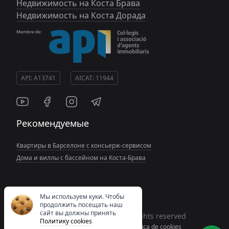
Недвижимость на Коста Брава
Недвижимость на Коста Дорада
API: A13741
AICAT: 11944
Рекомендуемые
Квартиры в Барселоне с консьерж-сервисом
Дома и виллы с бассейном на Коста-Брава
Мы используем куки. Чтобы
продолжить посещать наш
сайт вы должны принять
Copyright© 2026 Spain Costas All rights reserved
Политику cookies
Aviso Legal
Política de privacidad
Politica de cookies