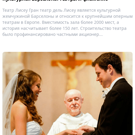
Театр Лисеу Гран театр дель Лисеу является культурной
жемчужиной Барселоны и относится к крупнейшим оперным
театрам в Европе. Вместимость зала более 2000 мест, а
история насчитывает более 150 лет. Строительство театра
было профинансировано частными акционер...