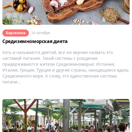
Барселона
16 октября
Средиземноморская диета
Хоть и называется диетой, все же вернее назвать это
системой питания. Такой системы с рождения
придерживаются жители Средиземноморья: Испания,
Италия, Греция, Турция и другие страны, находящиеся вдоль
Средиземного моря. К слову, это единственная система
питани...