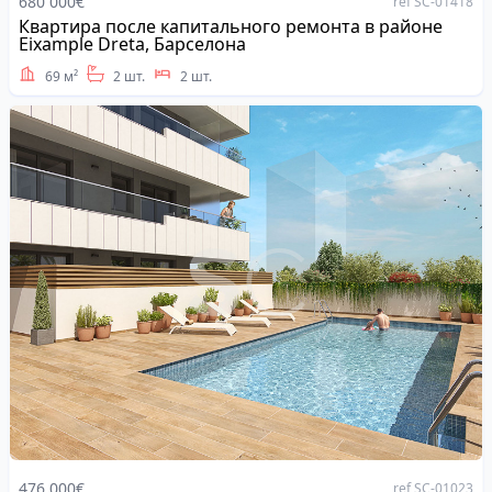
680 000€
ref SC-01418
Квартира после капитального ремонта в районе
Address
Eixample Dreta, Барселона
69 м²
2 шт.
2 шт.
476 000€
ref SC-01023