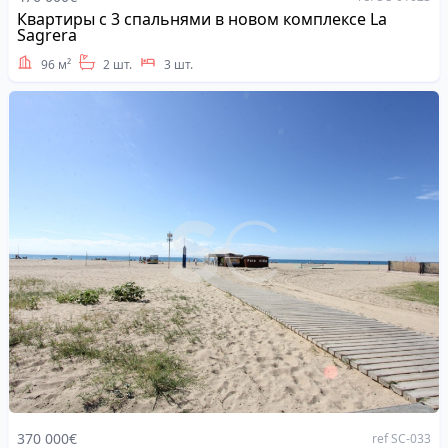
Квартиры с 3 спальнями в новом комплексе La
Address
Sagrera
96 м²
2 шт.
3 шт.
370 000€
ref SC-033