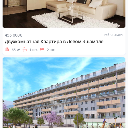
455 000€
ref SC-0485
Двухкомнатная Квартира в Левом Эшампле
Address
65 м²
1 шт.
2 шт.