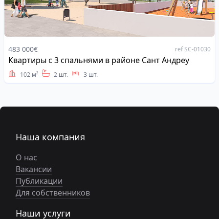
483 000€
ref SC-01030
Квартиры с 3 спальнями в районе Сант Андреу
Address
102 м²
2 шт.
3 шт.
Наша компания
О нас
Вакансии
Публикации
Для собственников
Наши услуги