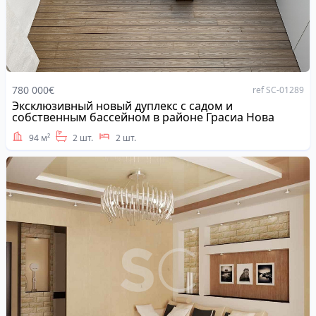
780 000€
ref SC-01289
Эксклюзивный новый дуплекс с садом и
Address
собственным бассейном в районе Грасиа Нова
94 м²
2 шт.
2 шт.