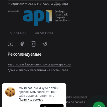
Недвижимость на Коста Дорада
API: A13741
AICAT: 11944
Рекомендуемые
Квартиры в Барселоне с консьерж-сервисом
Дома и виллы с бассейном на Коста-Брава
Мы используем куки. Чтобы
продолжить посещать наш
сайт вы должны принять
Copyright© 2026 Spain Costas All rights reserved
Политику cookies
Aviso Legal
Política de privacidad
Politica de cookies