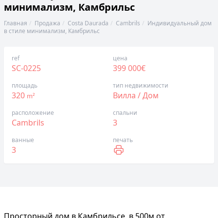
минимализм, Камбрильс
Главная
Продажа
Costa Daurada
Cambrils
Индивидуальный дом
в стиле минимализм, Камбрильс
ref
цена
SC-0225
399 000€
площадь
тип недвижимости
320
Вилла / Дом
m²
расположение
спальни
Cambrils
3
ванные
печать
3
Просторный дом в Камбрильсе, в 500м от