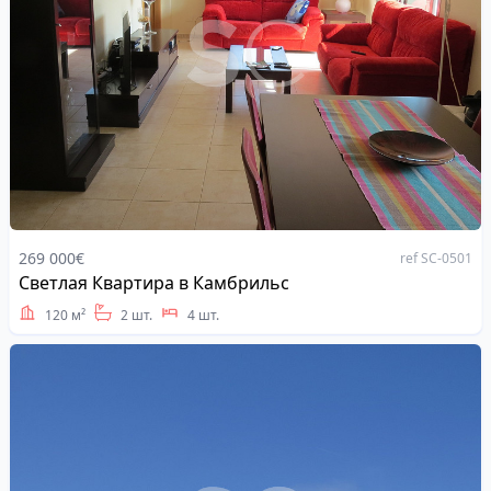
269 000€
ref SC-0501
Светлая Квартира в Камбрильс
Address
120 м²
2 шт.
4 шт.