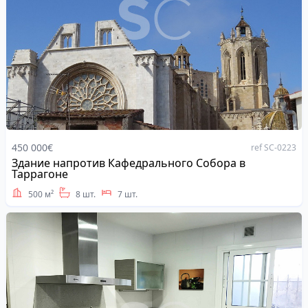
450 000€
ref SC-0223
Здание напротив Кафедрального Собора в
Address
Таррагоне
500 м²
8 шт.
7 шт.