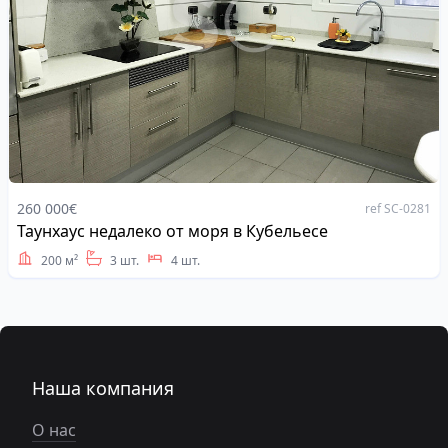
260 000€
ref SC-0281
Таунхаус недалеко от моря в Кубельесе
Address
200 м²
3 шт.
4 шт.
Наша компания
О нас