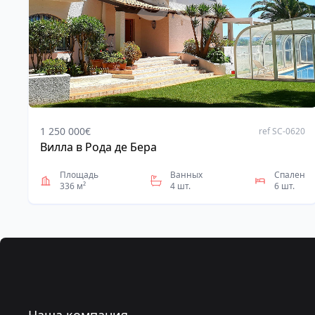
1 250 000€
ref SC-0620
Вилла в Рода де Бера
Address
Площадь
Ванных
Спален
336 м²
4 шт.
6 шт.