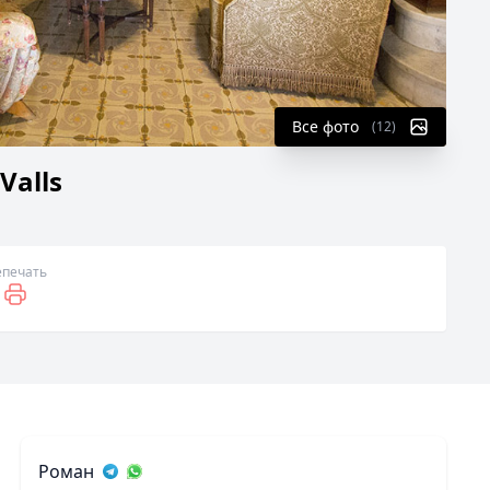
Все фото
(12)
alls
е
печать
Роман