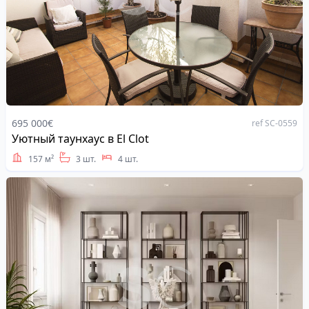
695 000€
ref SC-0559
Уютный таунхаус в El Clot
Address
157 м²
3 шт.
4 шт.