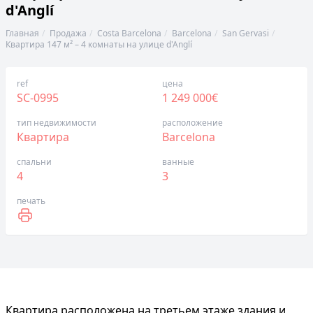
d'Anglí
Главная
Продажа
Costa Barcelona
Barcelona
San Gervasi
Квартира 147 м² – 4 комнаты на улице d'Anglí
ref
цена
SC-0995
1 249 000€
тип недвижимости
расположение
Квартира
Barcelona
спальни
ванные
4
3
печать
Квартира расположена на третьем этаже здания и