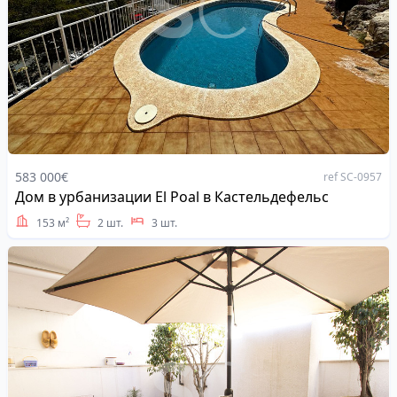
583 000€
ref SC-0957
Дом в урбанизации El Poal в Кастельдефельс
Address
153 м²
2 шт.
3 шт.