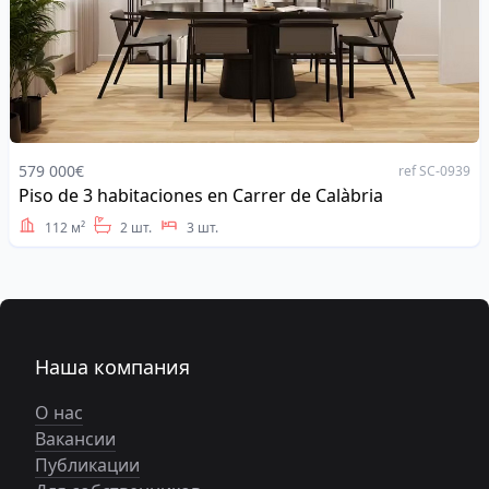
579 000€
ref SC-0939
Piso de 3 habitaciones en Carrer de Calàbria
Address
112 м²
2 шт.
3 шт.
Наша компания
О нас
Вакансии
Публикации