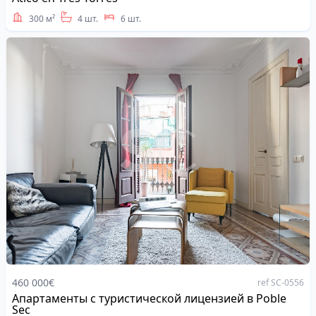
300 м²
4 шт.
6 шт.
460 000€
ref SC-0556
Апартаменты с туристической лицензией в Poble
Address
Sec