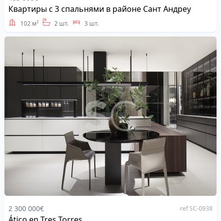
Квартиры с 3 спальнями в районе Сант Андреу
Address
102 м²
2 шт.
3 шт.
2 300 000€
ref SC-0938
Ático en Tres Torres
Address