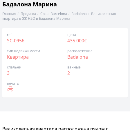
Бадалона Марина
Главная
Продажа
Costa Barcelona
Badalona
Великолепная
квартира в ЖК H2O в Бадалона Марина
ref
цена
SC-0956
435 000€
тип недвижимости
расположение
Квартира
Badalona
спальни
ванные
3
2
печать
Великолепная квартира расположена рядом с