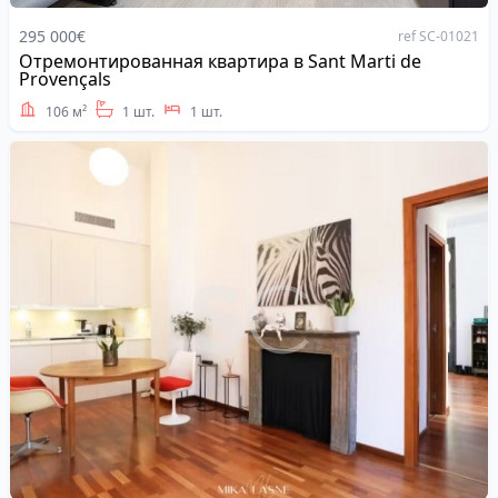
295 000€
ref SC-01021
Отремонтированная квартира в Sant Marti de
Address
Provençals
106 м²
1 шт.
1 шт.