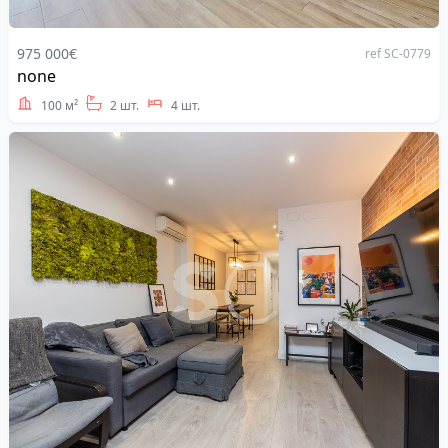
975 000€
ref SC-0779
none
Address
100 м²
2 шт.
4 шт.