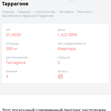
Таррагоне
Главная
Продажа
Costa Daurada
Tarragona
Пентхаус с
бассейном и террасой в Таррагоне
ref
цена
SC-0550
1 422 000€
площадь
тип недвижимости
300
Квартира
m²
расположение
спальни
Tarragona
3
ванные
печать
3
Этот роскошный современный пентхаус расположен