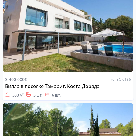
3 400 000€
ref SC-0186
Вилла в поселке Тамарит, Коста Дорада
Address
500 м²
5 шт.
6 шт.