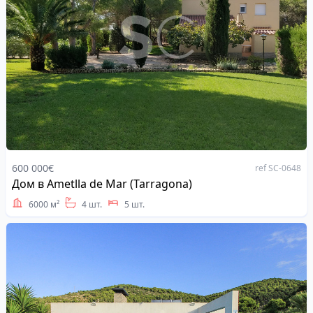
600 000€
ref SC-0648
Дом в Ametlla de Mar (Tarragona)
Address
6000 м²
4 шт.
5 шт.