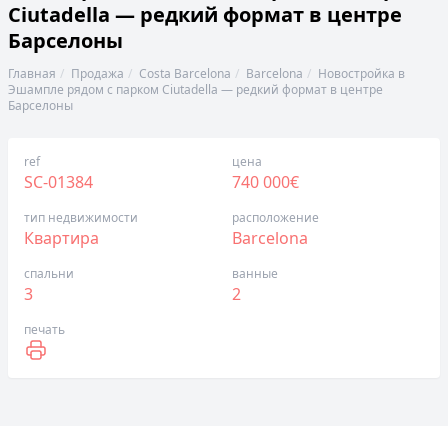
Ciutadella — редкий формат в центре
Барселоны
Главная
Продажа
Costa Barcelona
Barcelona
Новостройка в
Эшампле рядом с парком Ciutadella — редкий формат в центре
Барселоны
ref
цена
SC-01384
740 000€
тип недвижимости
расположение
Квартира
Barcelona
спальни
ванные
3
2
печать