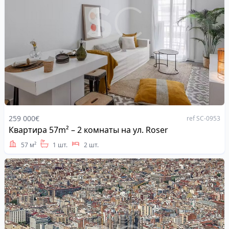
259 000€
ref SC-0953
Квартира 57m² – 2 комнаты на ул. Roser
Address
57 м²
1 шт.
2 шт.