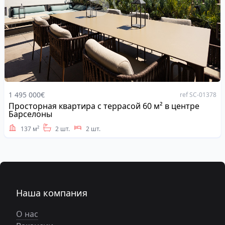
1 495 000€
ref SC-01378
Просторная квартира с террасой 60 м² в центре
Address
Барселоны
137 м²
2 шт.
2 шт.
Наша компания
О нас