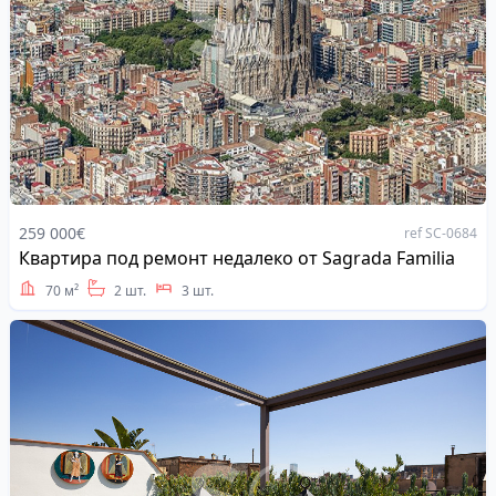
259 000€
ref SC-0684
Квартира под ремонт недалеко от Sagrada Familia
Address
70 м²
2 шт.
3 шт.