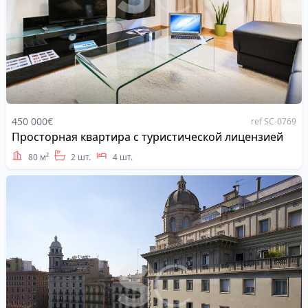
450 000€
ref SC-0769
Просторная квартира с туристической лицензией
Address
80 м²
2 шт.
4 шт.