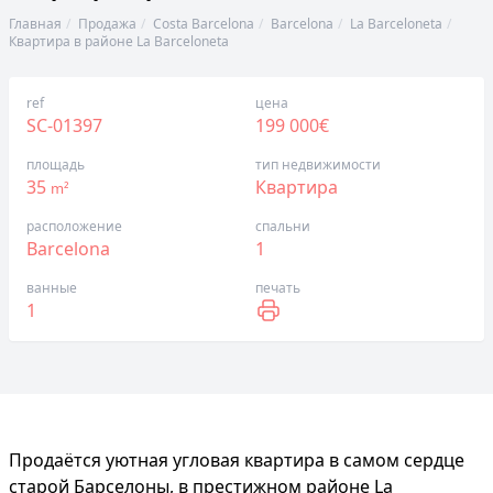
Главная
Продажа
Costa Barcelona
Barcelona
La Barceloneta
Квартира в районе La Barceloneta
ref
цена
SC-01397
199 000€
площадь
тип недвижимости
35
Квартира
m²
расположение
спальни
Barcelona
1
ванные
печать
1
Продаётся уютная угловая квартира в самом сердце
старой Барселоны, в престижном районе La