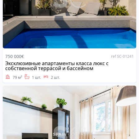
750 000€
ref SC-01241
Эксклюзивные апартаменты класса люкс с
Address
собственной террасой и бассейном
79 м²
1 шт.
2 шт.