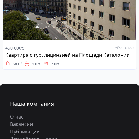
490 000€
ref SC-0180
Квартира с тур. лицинзией на Площади Каталонии
Address
60 м²
1 шт.
2 шт.
Наша компания
О нас
Вакансии
Публикации